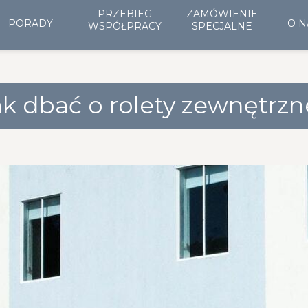
PRZEBIEG
ZAMÓWIENIE
PORADY
O N
WSPÓŁPRACY
SPECJALNE
ak dbać o rolety zewnętrzn