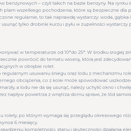
enzynowych – czyli takich na bazie benzyny. Na rynku i
 plam wszelkiego pochodzenia, które są bezpieczne dla p
szczone regularnie, to tak naprawdę wystarczy: woda, gąbka 
 usunąć tylko drobinki kurzu i pyłu w zupełności wystarczy 
konywać w temperaturze od 10°do 25°. W środku srogiej z
oniecznie powrócić do tematu wiosną, która jest zdecydowan
cyjnych w obrębie rolet.
 regularnym usuwaniu śniegu oraz lodu z mechanizmu rolet
rnego obciążenia, co z kolei może spowodować uszkodzenie
marzły, a lodu nie da się usunąć, należy uchylić okno i chw
zez napływ powietrza z wnętrza domu sprawi, że lód samoist
 rolety, po którym wymaga się przeglądu okresowego różni
ynosi 6 miesięcy.
awdzeniu kompletności, stanu i skuteczności działania el