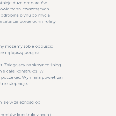
stnieje dużo preparatów
owierzchni czyszczących.
i odrobina płynu do mycia
przetarcie powierzchni rolety
imy możemy sobie odpuścić
ie najlepszą porą na
. Zalegający na skrzynce śnieg
 całej konstrukcji. W
ilę poczekać. Wymiana powietrza i
nie stopnieje.
 się w zależności od
ementów konstrukcyjnych i