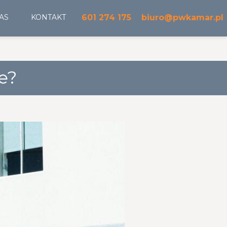
AS
KONTAKT
601 274 175
biuro@pwkamar.pl
e?