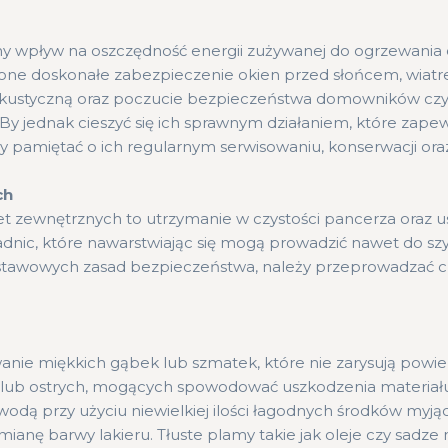
 wpływ na oszczędność energii zużywanej do ogrzewania d
one doskonałe zabezpieczenie okien przed słońcem, wiatr
 akustyczną oraz poczucie bezpieczeństwa domowników czy
By jednak cieszyć się ich sprawnym działaniem, które zape
 pamiętać o ich regularnym serwisowaniu, konserwacji oraz
ch
let zewnętrznych to utrzymanie w czystości pancerza oraz 
dnic, które nawarstwiając się mogą prowadzić nawet do szy
stawowych zasad bezpieczeństwa, należy przeprowadzać c
anie miękkich gąbek lub szmatek, które nie zarysują powier
h lub ostrych, mogących spowodować uszkodzenia materiału
odą przy użyciu niewielkiej ilości łagodnych środków myjąc
nę barwy lakieru. Tłuste plamy takie jak oleje czy sadze n