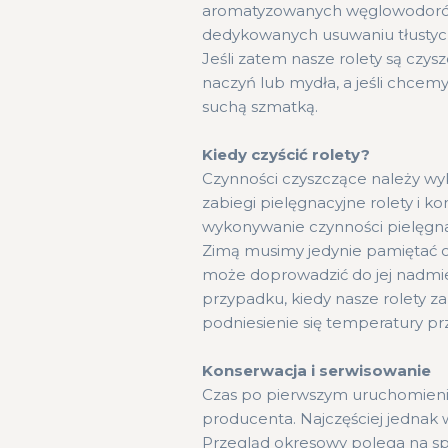
aromatyzowanych węglowodorów b
dedykowanych usuwaniu tłustych
Jeśli zatem nasze rolety są czy
naczyń lub mydła, a jeśli chcemy
suchą szmatką.
Kiedy czyścić rolety?
Czynności czyszczące należy wy
zabiegi pielęgnacyjne rolety i k
wykonywanie czynności pielęgna
Zimą musimy jedynie pamiętać o
może doprowadzić do jej nadmie
przypadku, kiedy nasze rolety za
podniesienie się temperatury pr
Konserwacja i serwisowanie
Czas po pierwszym uruchomieniu
producenta. Najczęściej jednak w
Przegląd okresowy polega na spr